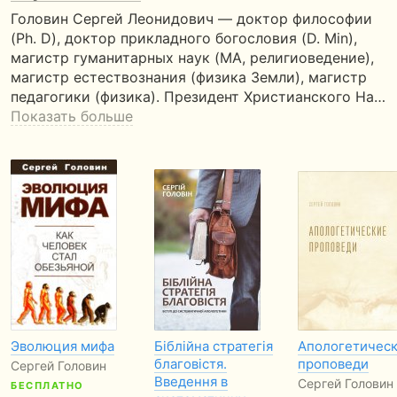
Головин Сергей Леонидович — доктор философии
(Ph. D), доктор прикладного богословия (D. Min),
магистр гуманитарных наук (MA, религиоведение),
магистр естествознания (физика Земли), магистр
педагогики (физика). Президент Христианского На…
Показать больше
Эволюция мифа
Біблійна стратегія
Апологетичес
благовістя.
проповеди
Сергей Головин
Введення в
Сергей Головин
БЕСПЛАТНО