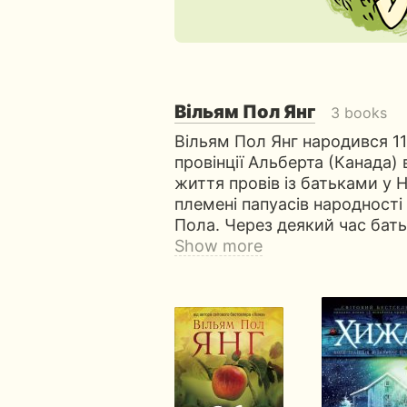
Вільям Пол Янг
3 books
Вільям Пол Янг народився 11
провінції Альберта (Канада) 
життя провів із батьками у Н
племені папуасів народності
Пола. Через деякий час бать
Show more