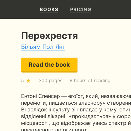
BOOKS
PRICING
Перехрестя
Вільям Пол Янг
Read the book
5
300 pages
9 hours of reading
Ентоні Спенсер — егоїст, який, незважаюч
перемоги, пишається власноруч створени
Внаслідок інсульту він впадає у кому, опи
відділенні лікарні і «прокидається» у сюрр
місцевості, що відображає увесь спектр и
прекрасного до огидного.