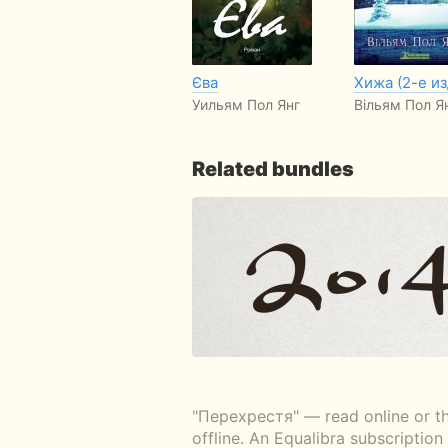
Єва
Хижа (2-е и
Уильям Пол Янг
Вільям Пол Я
Related bundles
"Перехрестя" — read online or th
offline. An Equalibra subscriptio