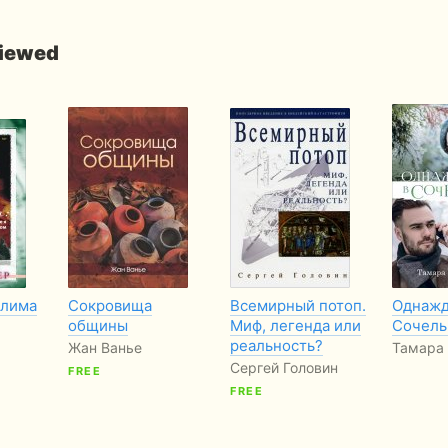
viewed
алима
Сокровища
Всемирный потоп.
Однажд
общины
Миф, легенда или
Сочель
реальность?
Жан Ванье
Тамара 
Сергей Головин
FREE
FREE