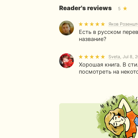
Reader's reviews
5
Яков Розеншт
Есть в русском пере
название?
Sveta
, Jul 8, 
Хорошая книга. В сти
посмотреть на некот