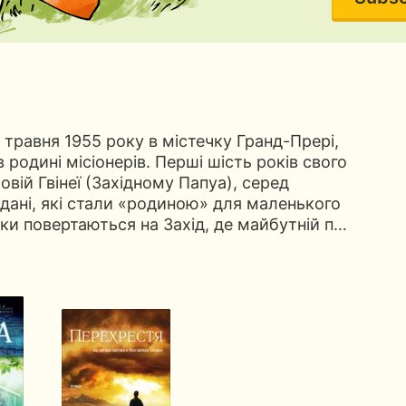
 травня 1955 року в містечку Гранд-Прері,
в родині місіонерів. Перші шість років свого
овій Гвінеї (Західному Папуа), серед
 дані, які стали «родиною» для маленького
ки повертаються на Захід, де майбутній п…