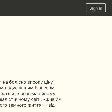
Sign in
и на болісно високу ціну
м надуспішним бізнесом.
няється в реанімаційному
еалістичному світі: «живій»
̆ого земного життя — від