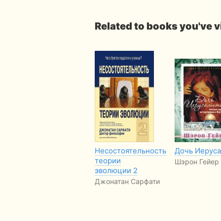
Related to books you've 
Несостоятельность
Дочь Иерус
теории
Шэрон Гейер
эволюции 2
Джонатан Сарфати