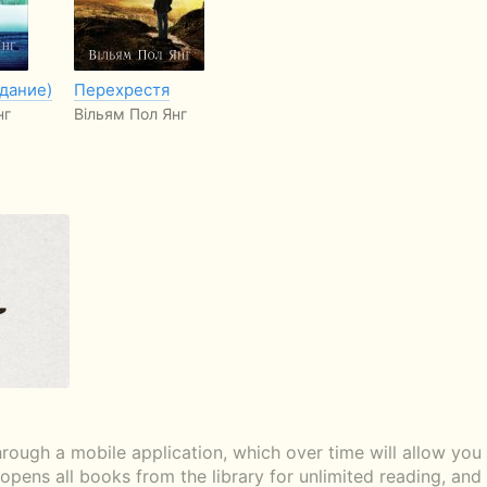
здание)
Перехрестя
нг
Вільям Пол Янг
rough a mobile application, which over time will allow yo
n opens all books from the library for unlimited reading, an