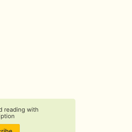
d reading with
iption
ribe