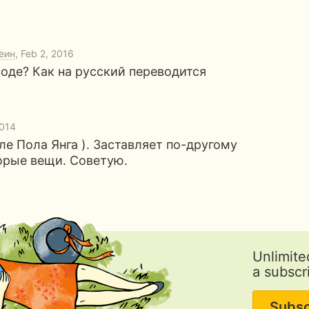
еин
, Feb 2, 2016
воде? Как на русский переводится
2014
ле Пола Янга ). Заставляет по-другому
орые вещи. Советую.
Unlimite
a subscr
Subsc