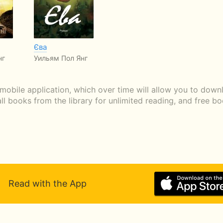
Єва
нг
Уильям Пол Янг
mobile application, which over time will allow you to downl
ll books from the library for unlimited reading, and free 
Read with the App