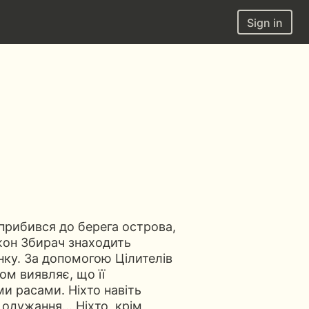
Sign in
прибився до берега острова,
 Джон Збирач знаходить
нку. За допомогою Цілителів
м виявляє, що її
ми расами. Ніхто навіть
ї одужання… Ніхто, крім