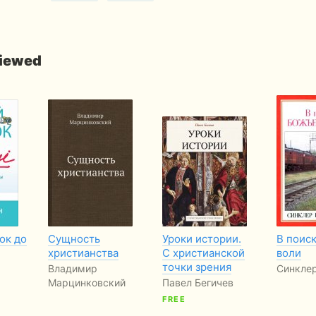
viewed
ок до
Сущность
Уроки истории.
В поис
христианства
С христианской
воли
точки зрения
Владимир
Синкле
Марцинковский
Павел Бегичев
FREE