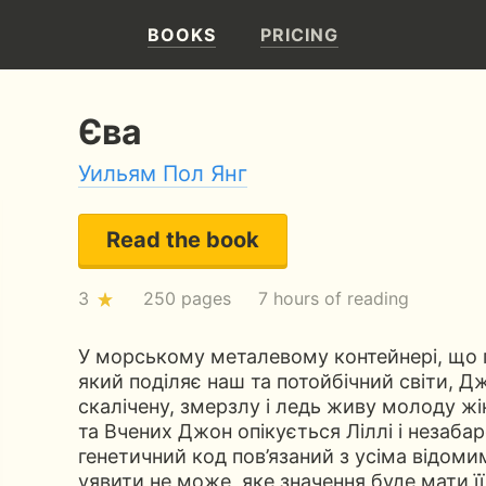
BOOKS
PRICING
Єва
Уильям Пол Янг
Read the book
3
250 pages
7 hours of reading
У морському металевому контейнері, що 
який поділяє наш та потойбічний світи,
скалічену, змерзлу і ледь живу молоду жі
та Вчених Джон опікується Ліллі і незабаро
генетичний код пов’язаний з усіма відоми
уявити не може, яке значення буде мати ї