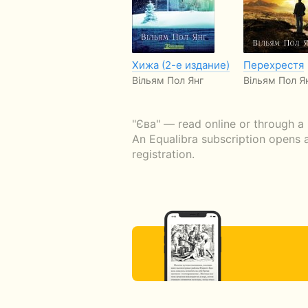
Хижа (2-е издание)
Перехрестя
Вільям Пол Янг
Вільям Пол Я
"Єва" — read online or through a 
An Equalibra subscription opens a
registration.