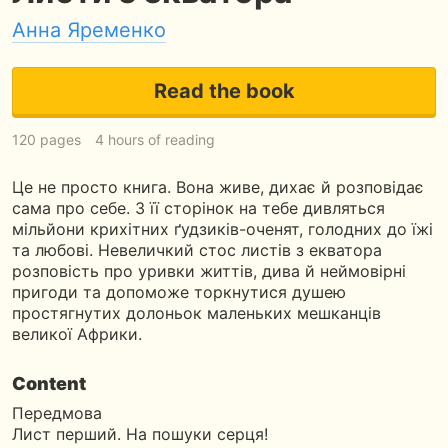
Анна Яременко
Read the book
120 pages
4 hours of reading
Це не просто книга. Вона живе, дихає й розповідає
сама про себе. З її сторінок на тебе дивляться
мільйони крихітних ґудзиків-оченят, голодних до їжі
та любові. Невеличкий стос листів з екватора
розповість про уривки життів, дива й неймовірні
пригоди та допоможе торкнутися душею
простягнутих долоньок маленьких мешканців
великої Африки.
Content
Передмова
Лист перший. На пошуки серця!