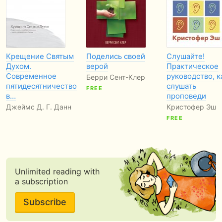
Крещение Святым
Поделись своей
Слушайте!
Духом.
верой
Практическое
Современное
руководство, к
Берри Сент-Клер
пятидесятничество
слушать
FREE
в…
проповеди
Джеймс Д. Г. Данн
Кристофер Эш
FREE
Unlimited reading with
a subscription
Subscribe