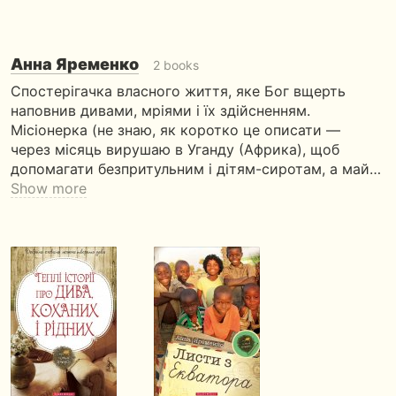
Анна Яременко
2 books
Спостерігачка власного життя, яке Бог вщерть
наповнив дивами, мріями і їх здійсненням.
Місіонерка (не знаю, як коротко це описати —
через місяць вирушаю в Уганду (Африка), щоб
допомагати безпритульним і дітям-сиротам, а май…
Show more