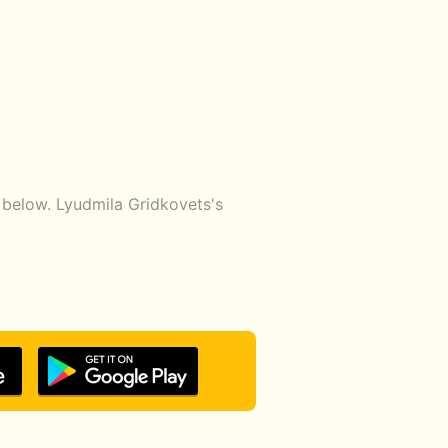
 below. Lyudmila Gridkovets's