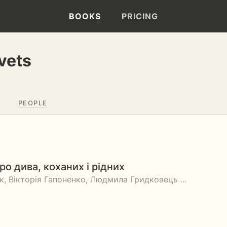
BOOKS
PRICING
vets
PEOPLE
про дива, коханих і рідних
, Вікторія Гапоненко, Людмила Гридковець ...