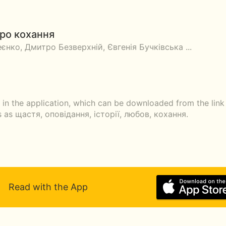
 про кохання
єнко, Дмитро Безверхній, Євгенія Бучківська ...
 in the application, which can be downloaded from the link
 as щастя, оповідання, історії, любов, кохання.
Read with the App