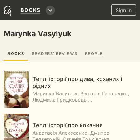
BOOKS
Sign in
Marynka Vasylyuk
BOOKS
READERS' REVIEWS
PEOPLE
Теплі історії про дива, коханих і
рідних
Маринка Василюк, Вікторія Гапоненко,
Людмила Гридковець ...
Теплі історії про кохання
Анастасія Алексеєнко, Дмитро
Безверхній, Євгенія Бучківська ...