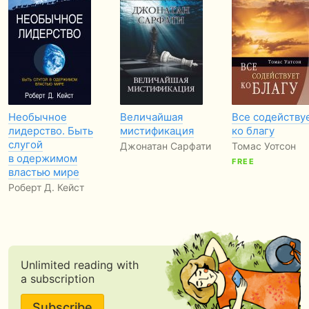
Необычное
Величайшая
Все содейству
лидерство. Быть
мистификация
ко благу
слугой
Джонатан Сарфати
Томас Уотсон
в одержимом
FREE
властью мире
Роберт Д. Кейст
Unlimited reading with
a subscription
Subscribe