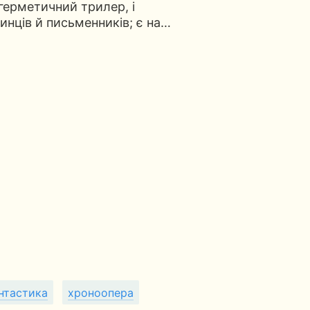
 герметичний трилер, і
инців й письменників; є на…
нтастика
хроноопера