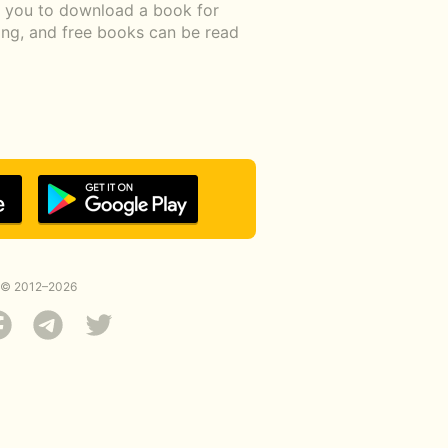
ow you to download a book for
ding, and free books can be read
© 2012–2026