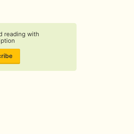
d reading with
iption
ribe