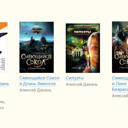
Смеющийся Сокол
Силуэты
Смеющи
дань
и Длань Эмихола
и Пики
Алексей Декань
Безрас
Алексей Декань
Алексей
нь,
ко