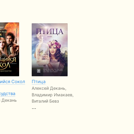
йся Сокол
Птица
Осколки кривого
Гі
зеркала.
оп
Алексей Декань,
судства
Поэтический
Ми
Владимир Имакаев,
сборник
 Декань
Му
Виталий Бевз
Алексей Декань
...
На
Ол
FREE
...