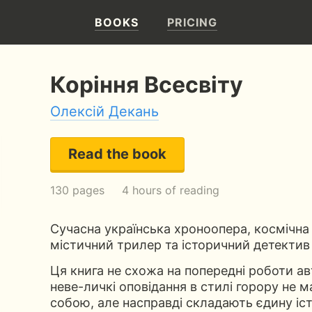
BOOKS
PRICING
Коріння Всесвіту
Олексій Декань
Read the book
130 pages
4 hours of reading
Сучасна українська хроноопера, космічн
містичний трилер та історичний детектив
Ця книга не схожа на попередні роботи ав
неве-личкі оповідання в стилі горору не м
собою, але насправді складають єдину істо