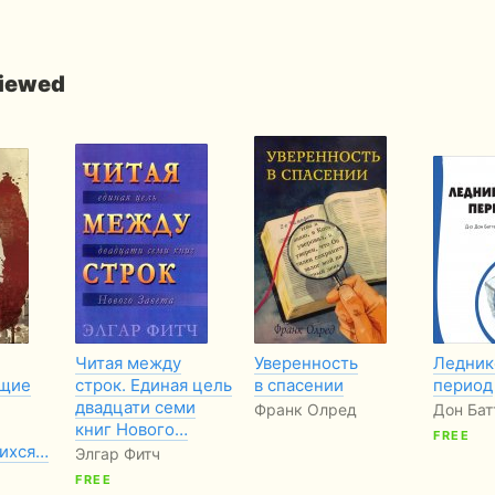
viewed
Читая между
Уверенность
Ледник
щие
строк. Единая цель
в спасении
период
двадцати семи
Франк Олред
Дон Бат
книг Нового…
FREE
ихся…
Элгар Фитч
FREE