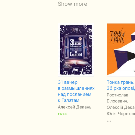
Show more
31 вечер
Тонка грань.
в размышлениях
Збірка опові
над посланием
Ростислав
к Галатам
Білосевич,
Алексей Декань
Олексій Дека
Юлія Чернієн
FREE
...