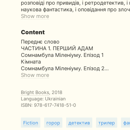
розповіді про привидів, і ретродетектив, і
наукова фантастика, і оповідання про злоч
Show more
Content
Переднє слово
ЧАСТИНА 1. ПЕРШИЙ АДАМ
Сомнамбула Міленіуму. Епізод 1
Кімната
Сомнамбула Міленіуму. Епізод 2…
Show more
Bright Books
, 2018
Language: Ukrainian
ISBN:
978-617-7418-51-0
Fiction
горор
детектив
трилер
фа