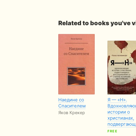
Related to books you've 
Наедине со
Я — «Н».
Спасителем
Вдохновляю
истории о
Яков Крекер
христианах,
подвергающ
FREE