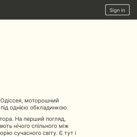
Sign in
а Одіссея, моторошний
 під однією обкладинкою.
тора. На перший погляд,
ають нічого спільного між
рію сучасного світу. Є тут і