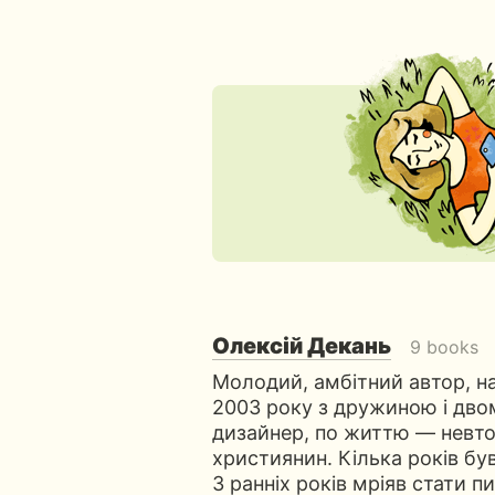
Олексій Декань
9 books
Молодий, амбітний автор, нар
2003 року з дружиною і дво
дизайнер, по життю — невто
християнин. Кілька років був
З ранніх років мріяв стати