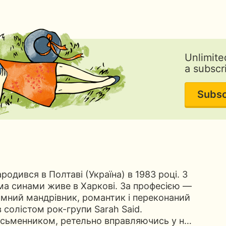
Unlimite
a subscr
Subsc
одився в Полтаві (Україна) в 1983 році. З
ма синами живе в Харкові. За професією —
мний мандрівник, романтик і переконаний
 солістом рок-групи Sarah Said.
 письменником, ретельно вправляючись у н…