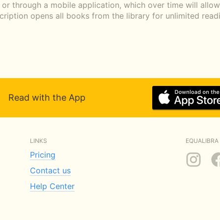
or through a mobile application, which over time will all
scription opens all books from the library for unlimited rea
Read with the App
LINKS
EQUALIBRA 
Pricing
Contact us
Help Center