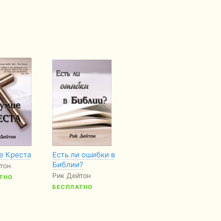
е Креста
Есть ли ошибки в
Готов дать ответ
На
Библии?
мо
̆тон
Рик Дейтон
пр
Рик Дейтон
ТНО
БЕСПЛАТНО
за
БЕСПЛАТНО
пр
Рі
Б