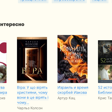
интересно
тва
Віра: У що вірять
Израиль и время
52 исто
мира
християни, чому
скорбей Иакова
Библии
вони в це вірять і
риз
Артур Кац
Крис Та
чому…
Чарльз Колсон