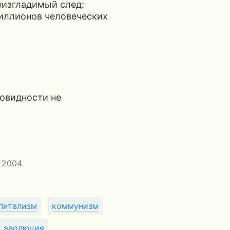
еизгладимый след:
миллионов человеческих
новидности не
, 2004
питализм
коммунизм
эволюция