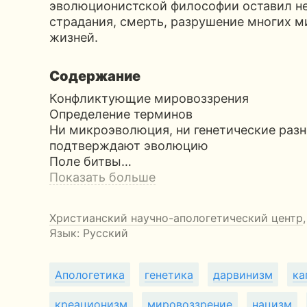
эволюционистской философии оставил н
страдания, смерть, разрушение многих 
жизней.
Содержание
Конфликтующие мировоззрения
Определение терминов
Ни микроэволюция, ни генетические раз
подтверждают эволюцию
Поле битвы…
Показать больше
Христианский научно-апологетический центр
Язык: Русский
Апологетика
генетика
дарвинизм
ка
креационизм
мировоззрение
нацизм