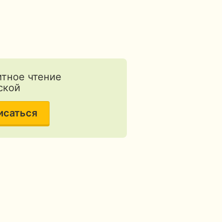
тное чтение
ской
исаться