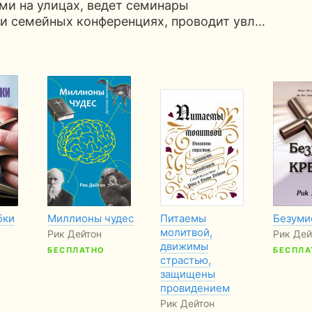
ми на улицах, ведет семинары
и семейных конференциях, проводит увл…
бки
Миллионы чудес
Питаемы
Безуми
молитвой,
Рик Дейтон
Рик Деи
движимы
БЕСПЛАТНО
БЕСПЛА
страстью,
защищены
провидением
Рик Дейтон