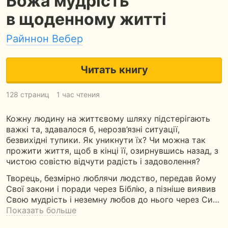
Божа мудрість
в щоденному житті
Райннон Вебер
Читать книгу
128 страниц
1 час чтения
Кожну людину на життєвому шляху підстерігають
важкі та, здавалося б, нерозв’язні ситуації,
безвихідні тупики. Як уникнути їх? Чи можна так
прожити життя, щоб в кінці її, озирнувшись назад, з
чистою совістю відчути радість і задоволення?
Творець, безмірно люблячи людство, передав йому
Свої закони і поради через Біблію, а пізніше виявив
Свою мудрість і неземну любов до нього через Си…
Показать больше