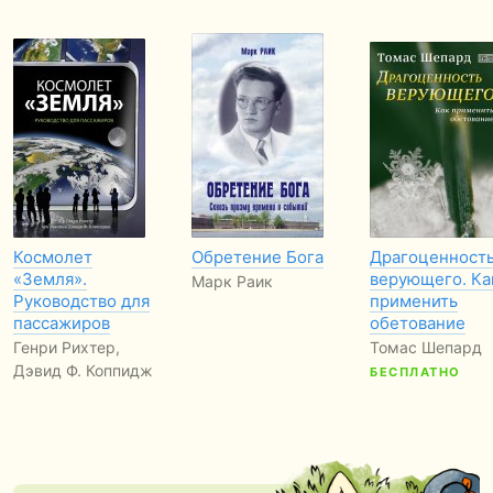
Космолет
Обретение Бога
Драгоценност
«Земля».
верующего. Ка
Марк Раик
Руководство для
применить
пассажиров
обетование
Генри Рихтер,
Томас Шепард
Дэвид Ф. Коппидж
БЕСПЛАТНО