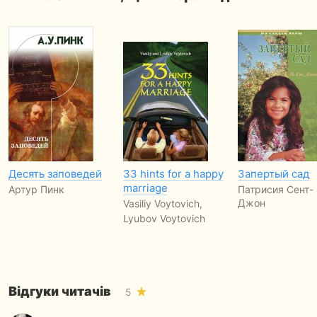
Десять заповедей
33 hints for a happy
Запертый сад
marriage
Артур Пинк
Патрисия Сент-
Джон
Vasiliy Voytovich,
Lyubov Voytovich
Відгуки читачів
5