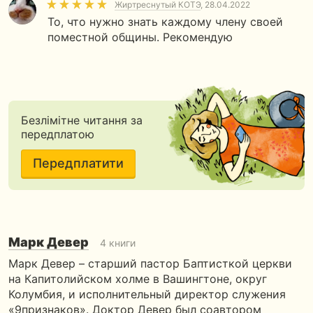
Жиртреснутый КОТЭ
, 28.04.2022
То, что нужно знать каждому члену своей
поместной общины. Рекомендую
Безлімітне читання за
передплатою
Передплатити
Марк Девер
4 книги
Марк Девер – старший пастор Баптисткой церкви
на Капитолийском холме в Вашингтоне, округ
Колумбия, и исполнительный директор служения
«9признаков». Доктор Девер был соавтором