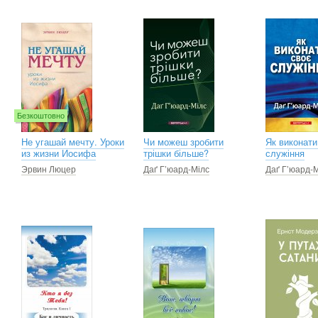
Безкоштовно
Не угашай мечту. Уроки
Чи можеш зробити
Як виконати
из жизни Иосифа
трішки більше?
служіння
Эрвин Люцер
Даґ Г’юард-Мілс
Даґ Г’юард-