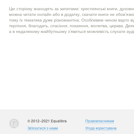
Цю сторінку знаходять за запитами: християнські книги, духовно
можна читати онлайн або в додатку, скачати книги не обов’язк
тому їх тематика дуже різноманітна. Особливим чином варто від
терпіння, благодать, спасіння, покаяння, молитва, церква. Дея
а в недалекому майбутньому з’явиться можливість слухати ауді
© 2012–2021 Equalibra
Правовласникам
Зв'язатися з нами
Угода користувача