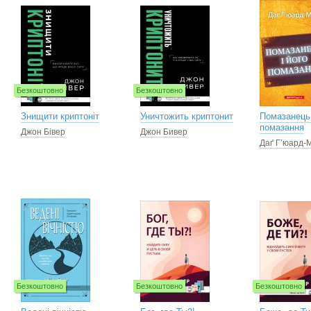
Безкоштовно
Безкоштовно
Знищити криптоніт
Уничтожить криптонит
Помазанець 
помазання
Джон Бівер
Джон Бивер
Даґ Г’юард-
Безкоштовно
Безкоштовно
Безкоштовно