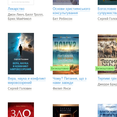
Лекарство
Основи християнського
Богословие
консультування
супружеств
Джон Линч
,
Билл Тролл
,
Брюс МакНикол
Бет Робінсон
Сергей Голо
Безкоштовно
Безкоштовно
Вера, наука и конфликт
Чому? Питання, що з
Терпимі гріх
мировоззрений
нами завжди
Джерри Бри
Сергей Головин
Филип Янси