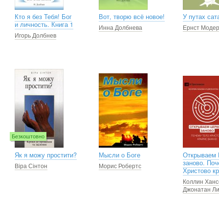
Кто я без Тебя! Бог
Вот, творю всё новое!
У путах сат
и личность. Книга 1
Инна Долбнева
Ернст Моде
Игорь Долбнев
Безкоштовно
Як я можу простити?
Мысли о Боге
Открываем 
заново. По
Віра Сінтон
Морис Робертс
Христово к
Коллин Ханс
Джонатан Л