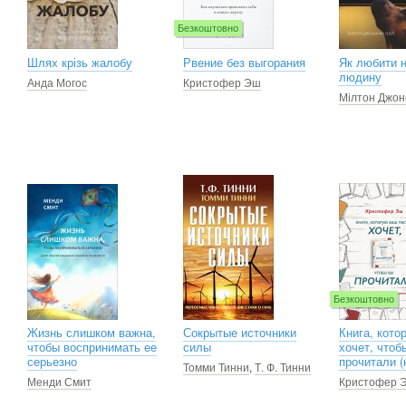
Безкоштовно
Шлях крізь жалобу
Рвение без выгорания
Як любити 
людину
Анда Могос
Кристофер Эш
Мілтон Джон
Безкоштовно
Жизнь слишком важна,
Сокрытые источники
Книга, кото
чтобы воспринимать ее
силы
хочет, чтоб
серьезно
прочитали 
Томми Тинни
,
Т. Ф. Тинни
Менди Смит
Кристофер 