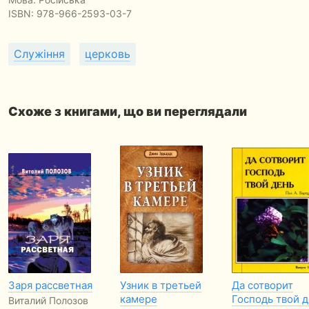
ISBN:
978-966-2593-03-7
Служіння
церковь
Схоже з книгами, що ви переглядали
Заря рассветная
Узник в третьей
Да сотворит
камере
Господь твой д
Виталий Полозов