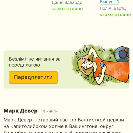
Выпуск 1
Джин Эдвардс
Пол А. Бартц
БЕЗКОШТОВНО
БЕЗКОШТОВНО
Безлімітне читання за
передплатою
Передплатити
Марк Девер
4 книги
Марк Девер – старший пастор Баптисткой церкви
на Капитолийском холме в Вашингтоне, округ
Колумбия, и исполнительный директор служения