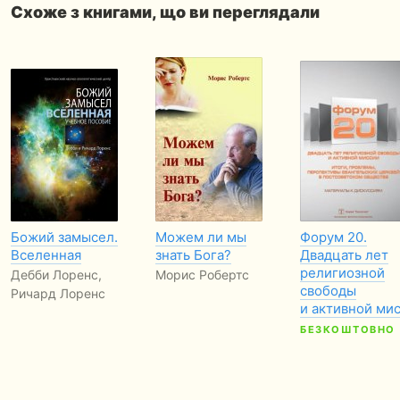
Схоже з книгами, що ви переглядали
Божий замысел.
Можем ли мы
Форум 20.
Вселенная
знать Бога?
Двадцать лет
религиозной
Дебби Лоренс,
Морис Робертс
свободы
Ричард Лоренс
и активной ми
БЕЗКОШТОВНО