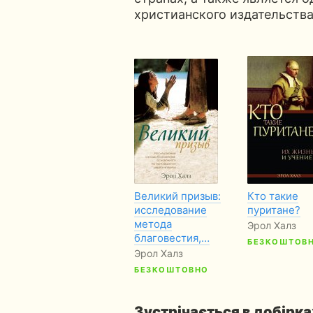
христианского издательств
Великий призыв:
Кто такие
исследование
пуритане?
метода
Эрол Халз
благовестия,…
БЕЗКОШТОВ
Эрол Халз
БЕЗКОШТОВНО
Зустрічається в добірка