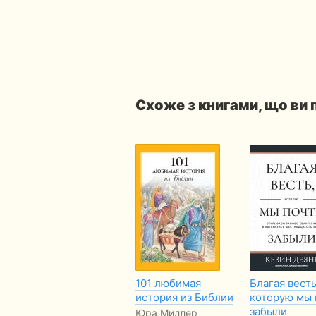
Схоже з книгами, що ви
101 любимая
Благая весть
история из Библии
которую мы 
забыли
Юра Миллер