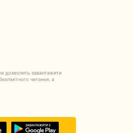
ом дозволить завантажити
безлімітного читання, а