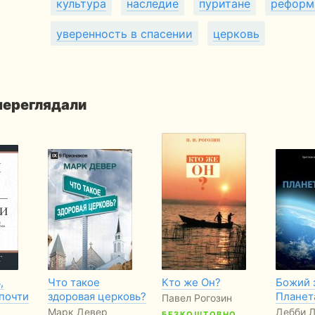
культура
наследие
пуритане
реформ
уверенность в спасении
церковь
 переглядали
,
Что такое
Кто же Он?
Божий 
почти
здоровая церковь?
Планет
Павел Рогозин
Марк Девер
Дебби Л
БЕЗКОШТОВНО