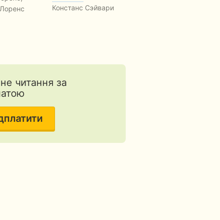
и как…
Констанс Сэйвари
 Лоренс
Даг Хьюард-Милс
тне читання за
латою
дплатити