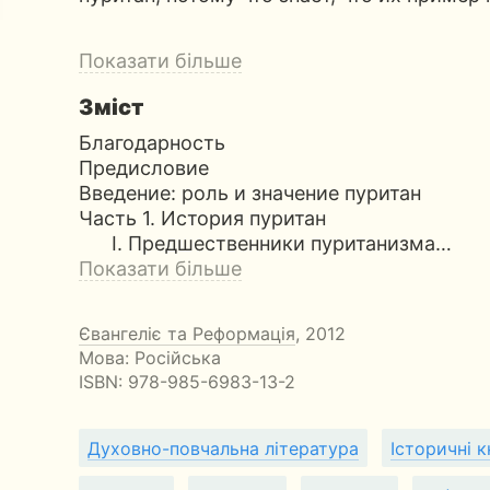
Показати більше
Зміст
Благодарность
Предисловие
Введение: роль и значение пуритан
Часть 1. История пуритан
I. Предшественники пуританизма…
Показати більше
Євангеліє та Реформація
, 2012
Мова: Російська
ISBN:
978-985-6983-13-2
Духовно-повчальна література
Історичні к