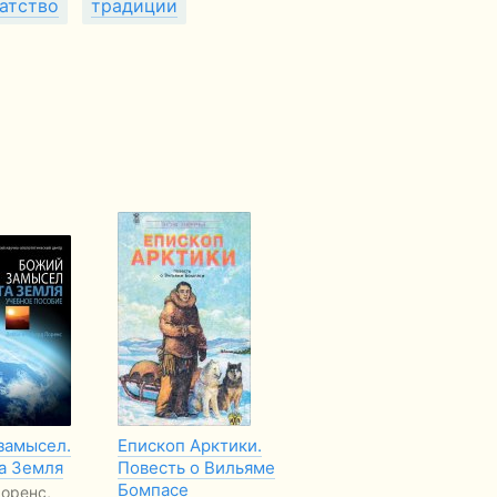
атство
традиции
замысел.
Епископ Арктики.
Почему беднеют
Ві
а Земля
Повесть о Вильяме
христиане, не
Хр
Бомпасе
дающие десятину,
оренс,