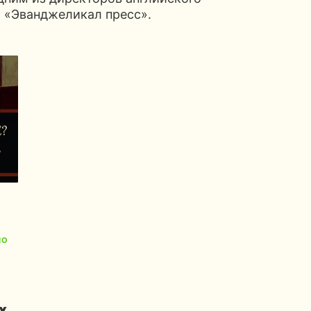
а «Эванджеликал пресс».
НО
х