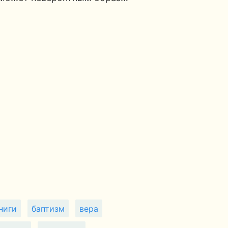
ниги
баптизм
вера