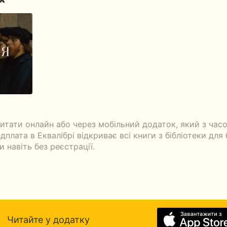
итати онлайн або через мобільний додаток, який з час
плата в Еквалібрі відкриває всі книги з бібліотеки для 
 навіть без реєстрації.
Читайте у додатку