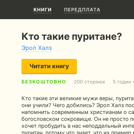
КНИГИ
ПЕРЕДПЛАТА
Кто такие пуритане?
Эрол Халз
Читати книгу
БЕЗКОШТОВНО
200 сторінок
5 годин 
Кто такие эти великие мужи веры, пурит
они учили? Чего добились? Эрол Халз по
напомнить современным христианам о с
богословском сокровище. Он не просто 
хочет пробудить в нас неподдельный инт
пуритан, потому что знает, что их прим