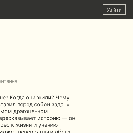
Увійти
читання
ане? Когда они жили? Чему
ставил перед собой задачу
амом драгоценном
пересказывает историю — он
ерес к жизни и учению
ер может невероятным образ…