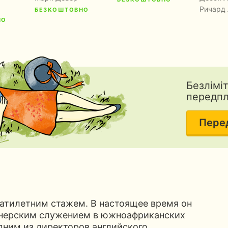
Ричард
БЕЗКОШТОВНО
НО
Безлімі
передп
Пере
цатилетним стажем. В настоящее время он
онерским служением в южноафриканских
одним из директоров английского