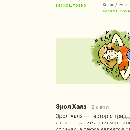
Кевин Деянг
БЕЗКОШТОВНО
БЕЗКОШТОВ
Эрол Халз
2 книги
Эрол Халз — пастор с трид
активно занимается мисси
странах, а также является 