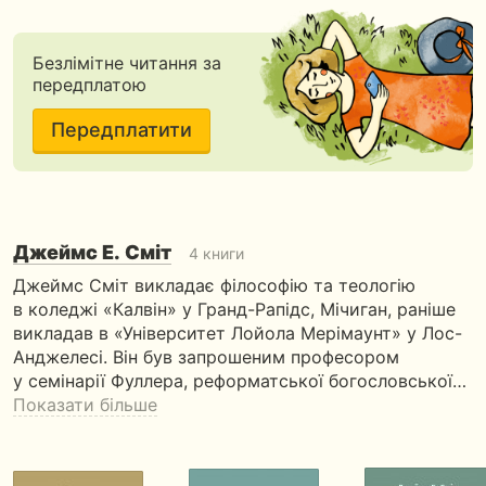
Безлімітне читання за
передплатою
Передплатити
Джеймс Е. Сміт
4 книги
Джеймс Сміт викладає філософію та теологію
в коледжі «Калвін» у Гранд-Рапідс, Мічиган, раніше
викладав в «Університет Лойола Мерімаунт» у Лос-
Анджелесі. Він був запрошеним професором
у семінарії Фуллера, реформатської богословської…
Показати більше