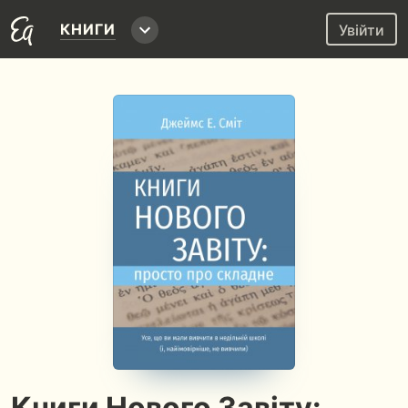
КНИГИ
Увійти
Книги Нового Завіту: