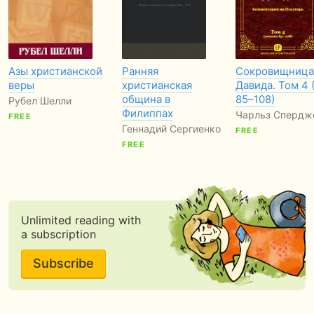
Азы христианской
Ранняя
Сокровищница
веры
христианская
Давида. Том 4 
община в
85–108)
Рубел Шелли
Филиппах
Чарльз Спердж
FREE
Геннадий Сергиенко
FREE
FREE
Unlimited reading with
a subscription
Subscribe