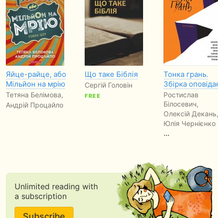
Яйце-райце, або
Що таке Біблія
Тонка грань.
Мільйон на мрію
Збірка оповіда
Сергій Головін
Тетяна Белімова,
Ростислав
FREE
Білосевич,
Андрій Процайло
Олексій Декань
Юлія Чернієнко
...
Unlimited reading with
a subscription
Subscribe