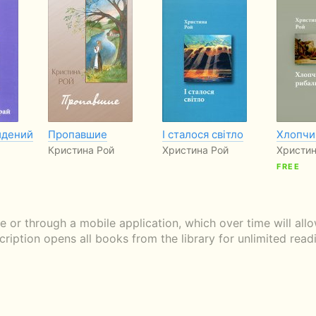
йдений
Пропавшие
І сталося світло
Хлопчи
Кристина Рой
Христина Рой
Христин
FREE
or through a mobile application, which over time will all
scription opens all books from the library for unlimited rea