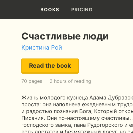
BOOKS
PRICING
Счастливые люди
Кристина Рой
Read the book
70 pages
2 hours of reading
Жизнь молодого кузнеца Адама Дубравск
проста: она наполнена ежедневным трудо
и радостью познания Бога, Который откр
Писания. Они по-настоящему счастливы. 
господского замка, пана Рудогорского и 
есть достаток и безмятежный досуг, но с