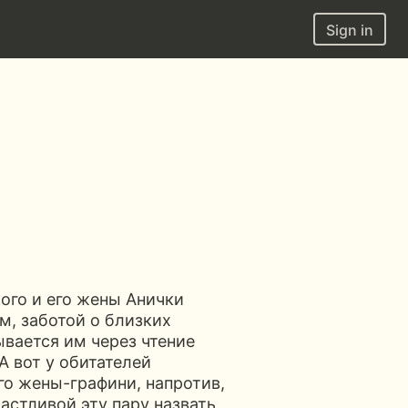
Sign in
ого и его жены Анички
м, заботой о близких
ывается им через чтение
А вот у обитателей
его жены-графини, напротив,
частливой эту пару назвать