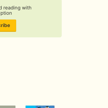
d reading with
iption
ribe