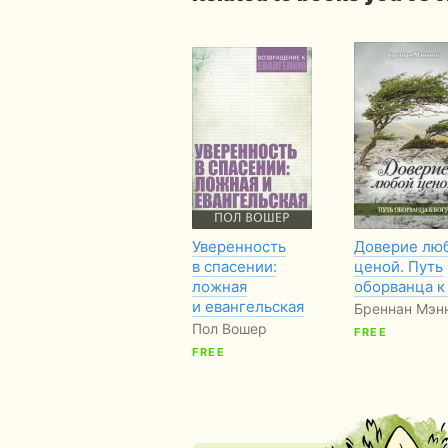
Уверенность
Доверие лю
в спасении:
ценой. Путь
ложная
оборванца к
и евангельская
Бреннан Мэн
Пол Вошер
FREE
FREE