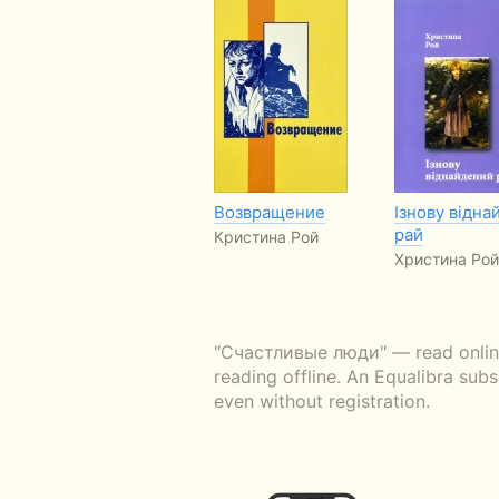
Возвращение
Ізнову відна
рай
Кристина Рой
Христина Рой
"Счастливые люди" — read online 
reading offline. An Equalibra sub
even without registration.