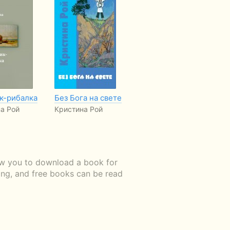
к-рибалка
Без Бога на свете
У країні сонця ·
З 
Друзi · Без Бога на
а Рой
Кристина Рой
Хр
світі
Христина Рой
ow you to download a book for
ding, and free books can be read