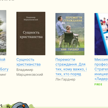
бой
Сущность
Перемогти
Миссия
христианства
страждання. Для
профес
 Богу
тих, кому важко, і
Страте
Владимир
тих, хто поряд
инициа
нинг
Марцинковский
«Лиде
Лін Гарднер
FREE