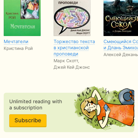
Мечтатели
Торжество текста
Смеющийся Со
в христианской
и Длань Эмихо
Кристина Рой
проповеди
Алексей Декань
Марк Скотт,
Джей Кей Джонс
Unlimited reading with
a subscription
Subscribe