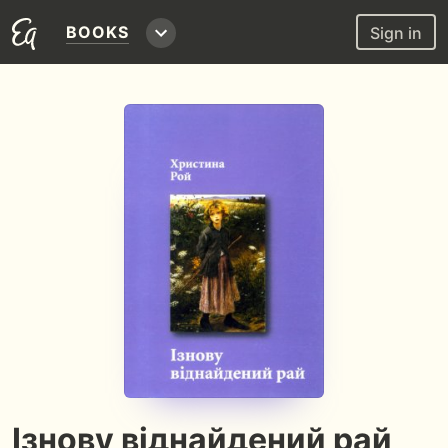
BOOKS
Sign in
Ізнову віднайдений рай