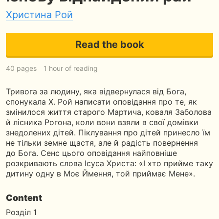
Христина Рой
Read the book
40 pages
1 hour of reading
Тривога за людину, яка відвернулася від Бога,
спонукала Х. Рой написати оповідання про те, як
змінилося життя старого Мартича, коваля Заболова
й лісника Рогона, коли вони взяли в свої домівки
знедолених дітей. Піклування про дітей принесло їм
не тільки земне щастя, але й радість повернення
до Бога. Сенс цього оповідання найповніше
розкривають слова Ісуса Христа: «І хто прийме таку
дитину одну в Моє Ймення, той приймає Мене».
Content
Розділ 1