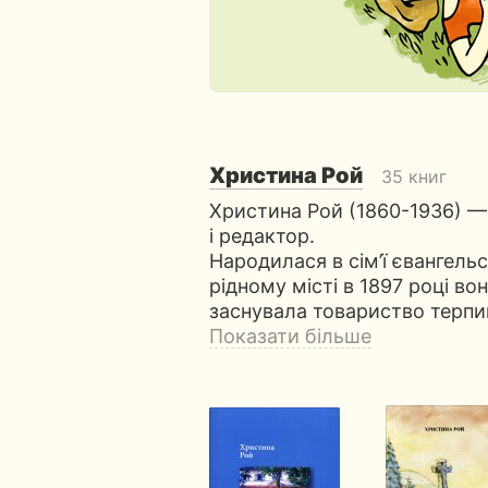
Христина Рой
35 книг
Христина Рой (1860-1936) 
і редактор.
Народилася в сім’ї євангель
рідному місті в 1897 році в
заснувала товариство терпи
Показати більше