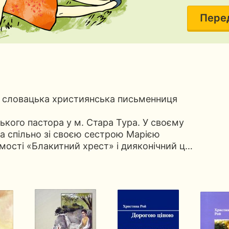
Пере
— словацька християнська письменниця
ського пастора у м. Стара Тура. У своєму
она спільно зі своєю сестрою Марією
мості «Блакитний хрест» і дияконічний ц…