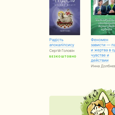
Радість
Феномен
апокаліпсису
зависти — п
и жертва в 
Сергій Головін
чувстве и
БЕЗКОШТОВНО
действии
Инна Долбне