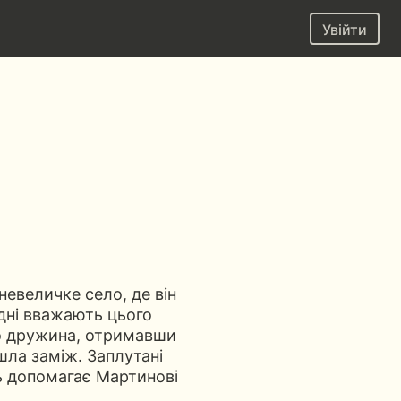
Увійти
евеличке село, де він
дні вважають цього
го дружина, отримавши
шла заміж. Заплутані
ь допомагає Мартинові