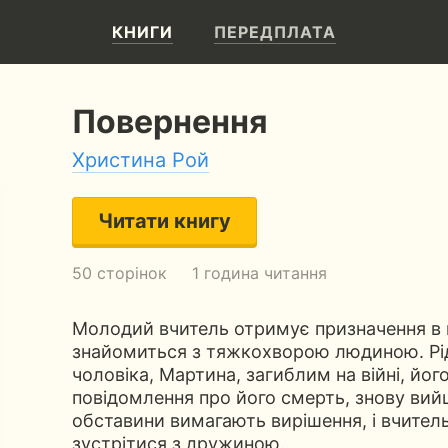
КНИГИ
ПЕРЕДПЛАТА
Повернення
Христина Рой
Читати книгу
50 сторінок
1 година читання
Молодий вчитель отримує призначення в н
знайомиться з тяжкохворою людиною. Рі
чоловіка, Мартина, загиблим на війні, йо
повідомлення про його смерть, знову вий
обставини вимагають вирішення, і вчител
зустрітися з дружиною.