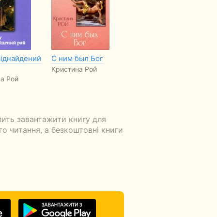
віднайдений
С ним был Бог
Дорогой ценой
Щ
Кристина Рой
Кристина Рой
Хр
а Рой
лить завантажити книгу для
ого читання, а безкоштовні книги