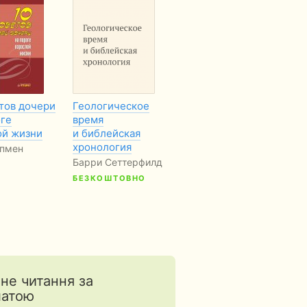
етов дочери
Геологическое
Признаки дизайна
М4
оге
время
в творении
У
ой жизни
и библейская
и 
Стюарт Бёрджесс
хронология
эпмен
Эй
Барри Сеттерфилд
Ха
БЕЗКОШТОВНО
Б
тне читання за
латою