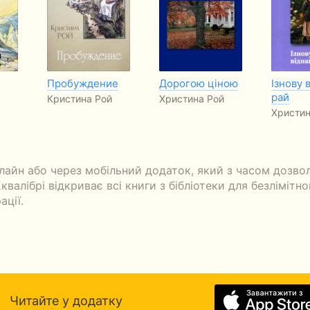
Пробуждение
Дорогою ціною
Ізнову 
рай
Кристина Рой
Христина Рой
Христин
айн або через мобільний додаток, який з часом дозво
валібрі відкриває всі книги з бібліотеки для безлімітн
ації.
Читайте у додатку