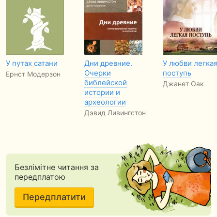
У путах сатани
Дни древние.
У любви легка
Очерки
поступь
Ернст Модерзон
библейской
Джанет Оак
истории и
археологии
Дэвид Ливингстон
Безлімітне читання за
передплатою
Передплатити