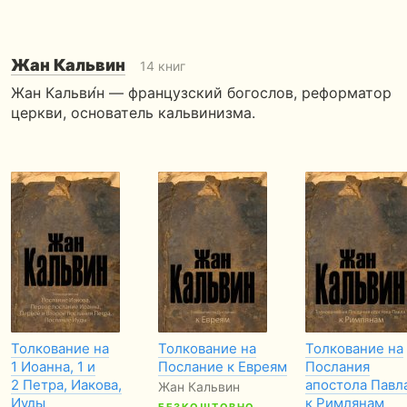
Жан Кальвин
14 книг
Жан Кальви́н — французский богослов, реформатор
церкви, основатель кальвинизма.
Толкование на
Толкование на
Толкование на
1 Иоанна, 1 и
Послание к Евреям
Послания
2 Петра, Иакова,
апостола Павл
Жан Кальвин
Иуды
к Римлянам