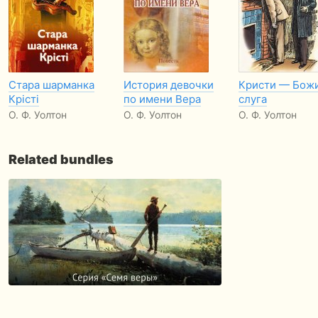
Стара шарманка
История девочки
Кристи — Бож
Крісті
по имени Вера
слуга
О. Ф. Уолтон
О. Ф. Уолтон
О. Ф. Уолтон
Related bundles