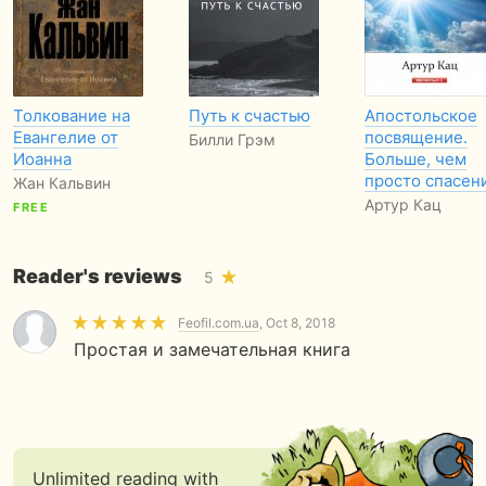
Толкование на
Путь к счастью
Апостольское
Евангелие от
посвящение.
Билли Грэм
Иоанна
Больше, чем
просто спасен
Жан Кальвин
Артур Кац
FREE
Reader's reviews
5
Feofil.com.ua
, Oct 8, 2018
Простая и замечательная книга
Unlimited reading with