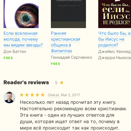
Если вселенная
Ранняя
Что было бы, 
молода, почему
христианская
бы Иисус не
мы видим звезды?
община в
родился?
Филиппах
Дон Баттен
Джеймс Кеннед
Геннадий Сергиенко
Джерри Ньюко
FREE
FREE
Reader's reviews
5
Oleksii
, Mar 2, 2017
Несколько лет назад прочитал эту книгу.
Настоятельно рекомендую всем христианам.
Эта книга - один из лучших ответов для
души, которая ищет ответ на то, почему в
мире всё происходит так как происходит.