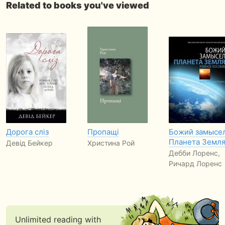
Related to books you've viewed
Дорога сліз
Пропащі
Божий замысел
Планета Земл
Девід Бейкер
Христина Рой
Дебби Лоренс,
Ричард Лоренс
Unlimited reading with