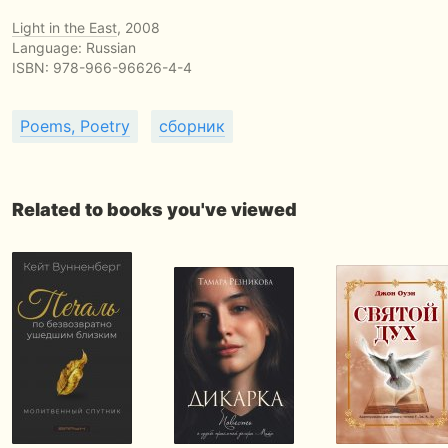
Light in the East
, 2008
Language: Russian
ISBN:
978-966-96626-4-4
Poems, Poetry
сборник
Related to books you've viewed