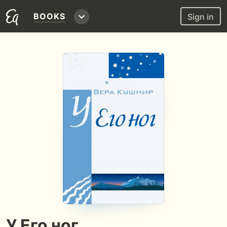
BOOKS
Sign in
У Его ног