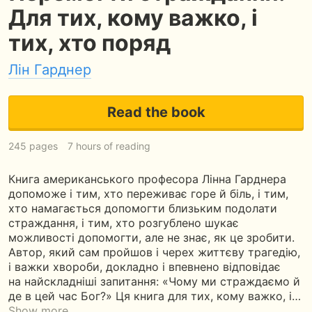
Для тих, кому важко, і
тих, хто поряд
Лін Гарднер
Read the book
245 pages
7 hours of reading
Книга американського професора Лінна Гарднера
допоможе і тим, хто переживає горе й біль, і тим,
хто намагається допомогти близьким подолати
страждання, і тим, хто розгублено шукає
можливості допомогти, але не знає, як це зробити.
Автор, який сам пройшов і черех життєву трагедію,
і важки хвороби, докладно і впевнено відповідає
на найскладніші запитання: «Чому ми страждаємо й
де в цей час Бог?» Ця книга для тих, кому важко, і…
Show more