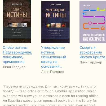
Слово истины.
Утверждение
Смерть и
Подтверждение,
истины.
воскресение
понимание,
Осмысленный
Иисуса Христа
применение
взгляд на
Линн Гарднер
основания…
Линн Гарднер
Линн Гарднер
"Перемогти страждання. Для тих, кому важко, і тих, хто
поряд" — read online or through a mobile application, which
over time will allow you to download a book for reading offline.
An Equalibra subscription opens all books from the library for
unlimited reading, and free books can be read even without