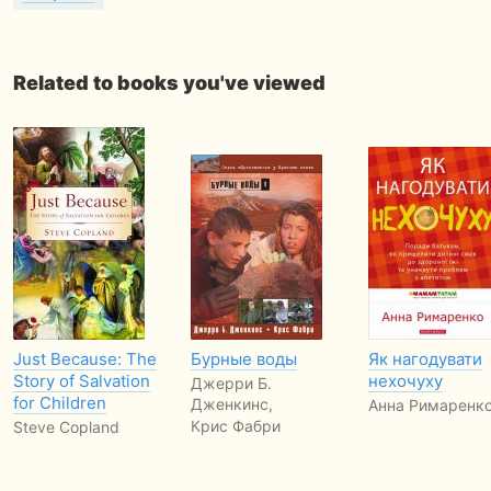
Related to books you've viewed
Just Because: The
Бурные воды
Як нагодувати
Story of Salvation
нехочуху
Джерри Б.
for Children
Дженкинс,
Анна Римаренк
Крис Фабри
Steve Copland