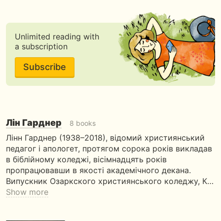
Unlimited reading with
a subscription
Subscribe
Лін Гарднер
8 books
Лінн Гарднер (1938–2018), відомий християнський
педагог і апологет, протягом сорока років викладав
в біблійному коледжі, вісімнадцять років
пропрацювавши в якості академічного декана.
Випускник Озаркского християнського коледжу, К…
Show more