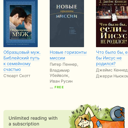
Образцовый муж.
Новые горизонты
Что было бы, 
Библейский путь
миссии
бы Иисус не
к семейному
родился?
Питер Пеннер,
счастью
Джеймс Кеннед
Владимир
Убейволк,
Стюарт Скотт
Джерри Ньюко
Иван Русин
...
FREE
Unlimited reading with
a subscription