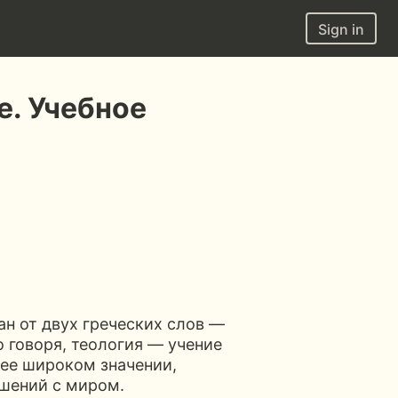
Sign in
е. Учебное
ан от двух греческих слов —
го говоря, теология — учение
лее широком значении,
ошений с миром.