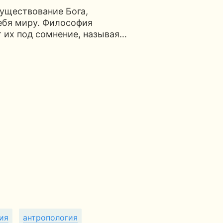
существование Бога,
Себя миру. Философия
т их под сомнение, называя…
ия
антропология