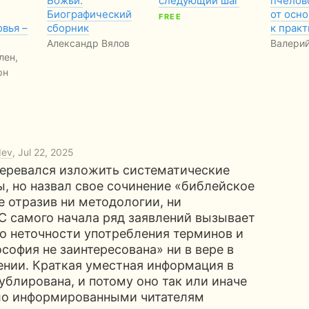
Божьи.
следующий шаг
пчелов
Биографический
от осно
FREE
овья –
сборник
к практ
Александр Вялов
Валери
лен,
рн
dev
, Jul 22, 2025
меревался изложить систематические
ы, но назвал свое сочинение «библейское
е отразив ни методологии, ни
 С самого начала ряд заявлений вызывает
 о неточности употребления терминов и
софия не заинтересована» ни в вере в
вении. Краткая уместная информация в
ублирована, и потому оно так или иначе
ло информированными читателям