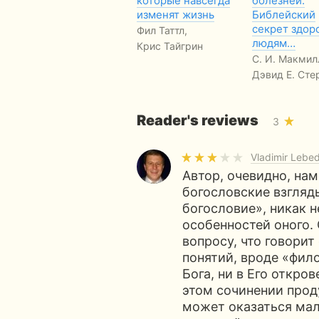
которые навсегда
болезней.
изменят жизнь
Библейский
секрет здор
Фил Таттл,
людям…
Крис Тайгрин
С. И. Макмил
Дэвид Е. Сте
Reader's reviews
3
Vladimir Lebe
Автор, очевидно, на
богословские взгляд
богословие», никак н
особенностей оного.
вопросу, что говорит
понятий, вроде «фило
Бога, ни в Его откро
этом сочинении прод
может оказаться ма