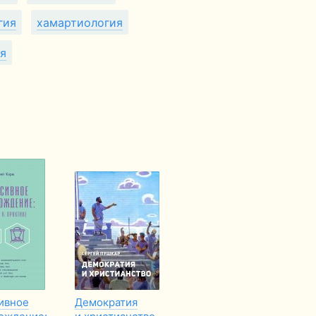
гия
хамартиология
я
ивное
Демократия
Допоможіть мені
Не