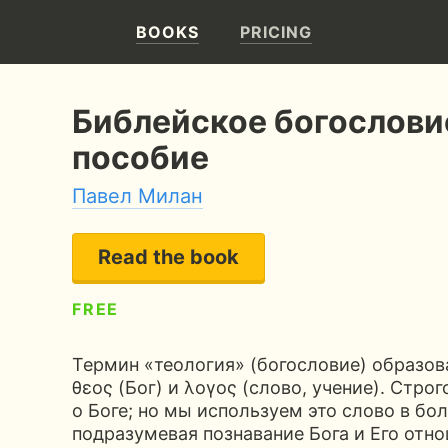
BOOKS
PRICING
Библейское богослови
пособие
Павел Милан
Read the book
FREE
3
340 pages
8 hours of reading
Термин «теология» (богословие) образов
θεος (Бог) и λογος (слово, учение). Стро
о Боге; но мы используем это слово в бо
подразумевая познавание Бога и Его отн