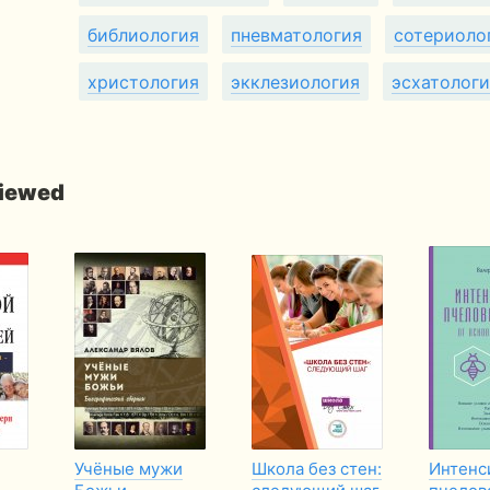
библиология
пневматология
сотериоло
христология
экклезиология
эсхатологи
viewed
Учёные мужи
Школа без стен:
Интенс