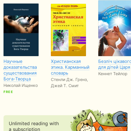
Научные
Христианская
Безліч цікавог
доказательства
этика. Карманный
для дітей Царя
существования
словарь
Кеннет Тейлор
Бога-Творца
Стенли Дж. Гренз,
Николай Ищенко
Джей Т. Смит
FREE
Unlimited reading with
a subscription