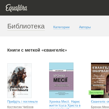
Библиотека
Категории
Авторы
Книги с меткой «євангеліє»
Бесплатно
Прийдіть і погляньте
Хроніка Месії. Нарис
Євангеліє о
життя Ісуса Христа в
Костянтин Чибізов
Бренан Менн