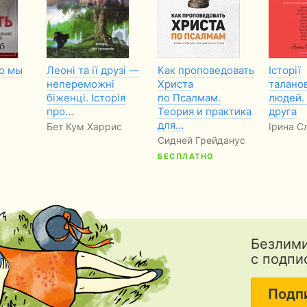
то мы
Леоні та ії друзі —
Как проповедовать
Історії
непереможні
Христа
талано
біженці. Історія
по Псалмам.
людей.
про…
Теория и практика
друга
для…
Бет Кум Харрис
Ірина С
Сидней Грейданус
БЕСПЛАТНО
Безлими
с подпи
Подп