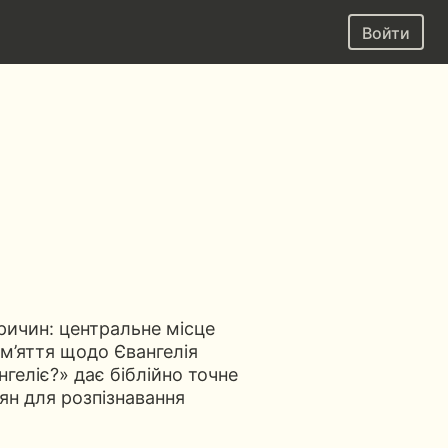
Войти
ричин: центральне місце
сум’яття щодо Євангелія
геліє?» дає біблійно точне
ян для розпізнавання