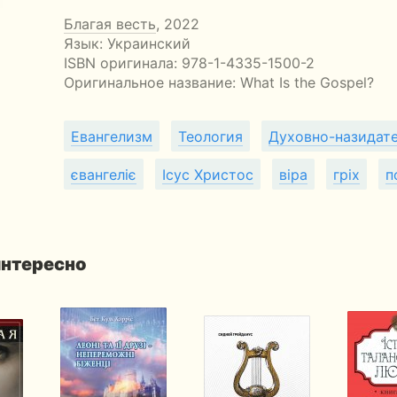
Благая весть
, 2022
Язык: Украинский
ISBN оригинала: 978-1-4335-1500-2
Оригинальное название:
What Is the Gospel?
Евангелизм
Теология
Духовно-назидате
євангеліє
Ісус Христос
віра
гріх
п
интересно