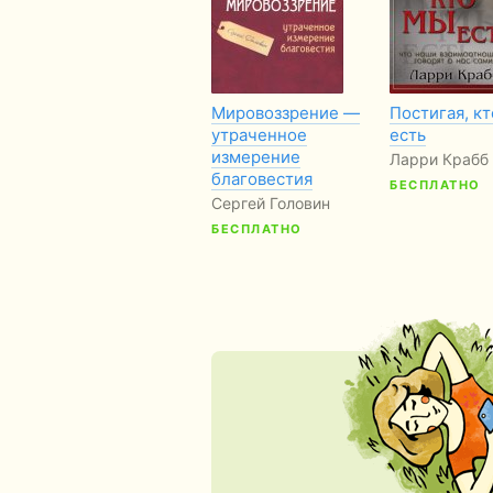
Мировоззрение —
Постигая, к
утраченное
есть
измерение
Ларри Крабб
благовестия
БЕСПЛАТНО
Сергей Головин
БЕСПЛАТНО