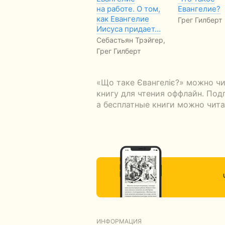
на работе. О том,
Евангелие?
как Евангелие
Грег Гилберт
Иисуса придает…
Себастьян Трэйгер,
Грег Гилберт
«Що таке Євангеліє?» можно чи
книгу для чтения оффлайн. Под
а бесплатные книги можно чита
ИНФОРМАЦИЯ