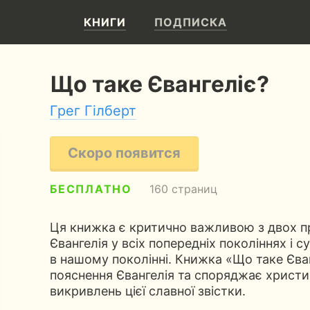
КНИГИ
ПОДПИСКА
Що таке Євангеліє?
Грег Гілберт
Скоро появится
БЕСПЛАТНО
160 страниц
Ця книжка є критично важливою з двох п
Євангелія у всіх попередніх поколіннях і 
в нашому поколінні. Книжка «Що таке Єван
пояснення Євангелія та споряджає христи
викривлень цієї славної звістки.