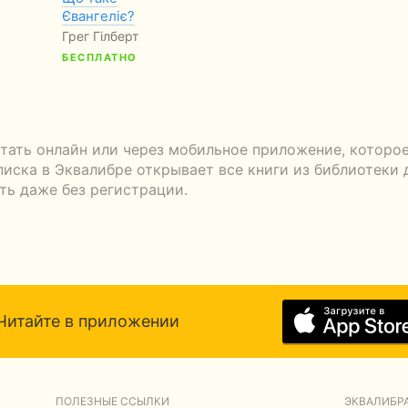
Євангеліє?
Грег Гілберт
БЕСПЛАТНО
тать онлайн или через мобильное приложение, которое
писка в Эквалибре открывает все книги из библиотеки 
ть даже без регистрации.
Читайте в приложении
ПОЛЕЗНЫЕ ССЫЛКИ
ЭКВАЛИБРА