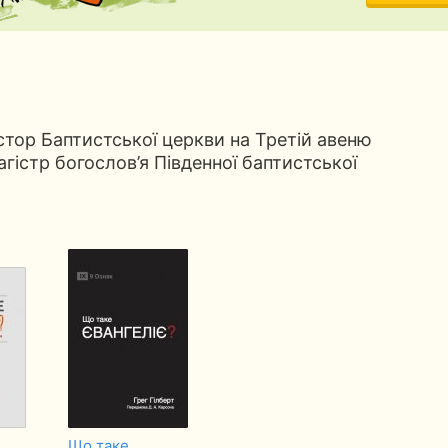
тор Баптистської церкви на Третій авеню
магістр богослов’я Південної баптистської
Що таке