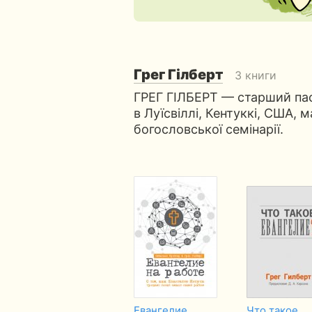
Грег Гілберт
3 книги
ГРЕГ ГІЛБЕРТ — старший пас
в Луїсвіллі, Кентуккі, США, 
богословської семінарії.
Евангелие
Что такое