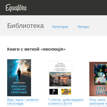
Библиотека
Категории
Авторы
Книги с меткой «еволюція»
Віра, наука і конфлікт
7 ключів, щоби відкрити
Хочу знати. 
світоглядів
істинність Буття
запитання ч