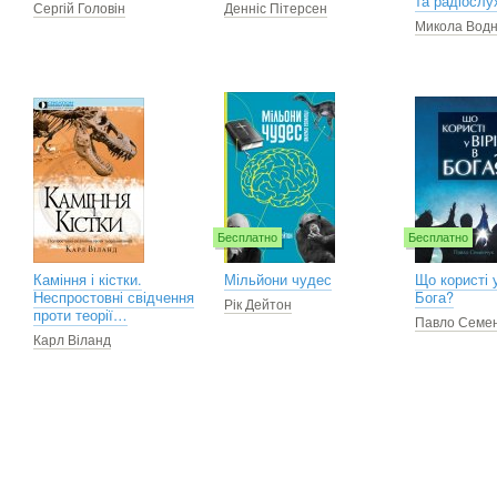
та радіослу
Сергій Головін
Денніс Пітерсен
Микола Водн
Бесплатно
Бесплатно
Каміння і кістки.
Мільйони чудес
Що користі у
Неспростовні свідчення
Бога?
Рік Дейтон
проти теорії…
Павло Семен
Карл Віланд