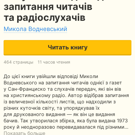
запитання читачів
та радіослухачів
Микола Водневський
Читать книгу
464 страницы
11 часов чтения
До цієї книги увійшли відповіді Миколи
Водневського на запитання читачів однієї з газет
у Сан-Франциско та слухачів передач, які він вів
на християнському радіо. Автор відібрав запитання
із величезної кількості листів, що надходили з
різних куточків світу, та упорядкував їх
для друкованого видання — як він це видання
бачив. Так утворилася збірка, яка була видана 1973
року й неодноразово перевидавалася під різними…
Показать больше