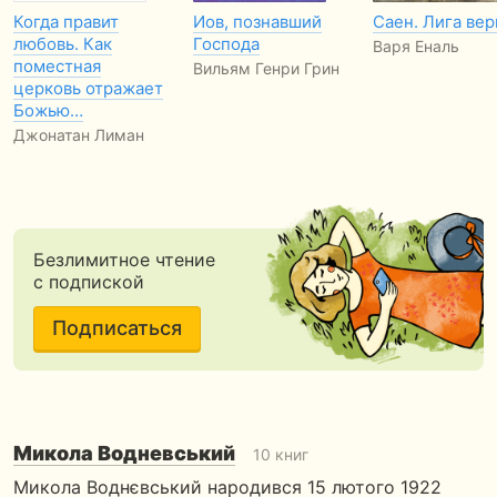
Когда правит
Иов, познавший
Саен. Лига ве
любовь. Как
Господа
Варя Еналь
поместная
Вильям Генри Грин
церковь отражает
Божью…
Джонатан Лиман
Безлимитное чтение
с подпиской
Подписаться
Микола Водневський
10 книг
Микола Воднєвський народився 15 лютого 1922