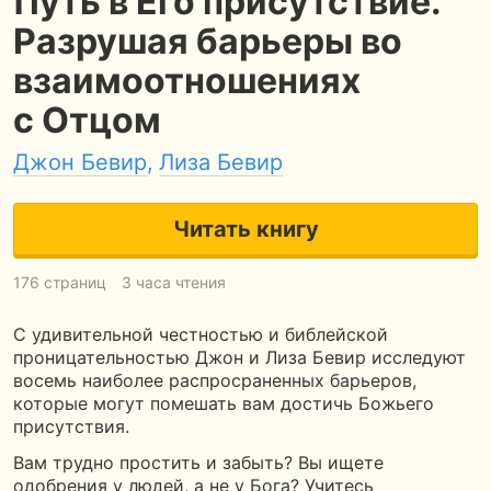
Путь в Его присутствие.
Разрушая барьеры во
взаимоотношениях
с Отцом
Джон Бевир
,
Лиза Бевир
Читать книгу
176 страниц
3 часа чтения
С удивительной честностью и библейской
проницательностью Джон и Лиза Бевир исследуют
восемь наиболее распросраненных барьеров,
которые могут помешать вам достичь Божьего
присутствия.
Вам трудно простить и забыть? Вы ищете
одобрения у людей, а не у Бога? Учитесь