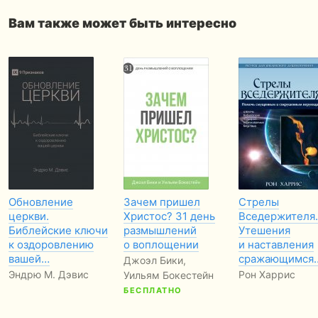
Вам также может быть интересно
Обновление
Зачем пришел
Стрелы
церкви.
Христос? 31 день
Вседержителя.
Библейские ключи
размышлений
Утешения
к оздоровлению
о воплощении
и наставления
вашей…
сражающимся
Джоэл Бики,
Эндрю М. Дэвис
Рон Харрис
Уильям Бокестейн
БЕСПЛАТНО