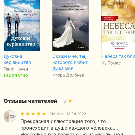
Духовне
Скажи мне, ты,
Небеса так бли
керівництво
которого любит
Чу Томас
душа моя
Генрі Ноуен
Игорь Долбнев
БЕСПЛАТНО
Отзывы читателей
3
Christina
, 13.04.2022
Прекрасная иллюстрация того, что
происходит в душе каждого человека….
Несколько раз ловила себя на мысли, мол