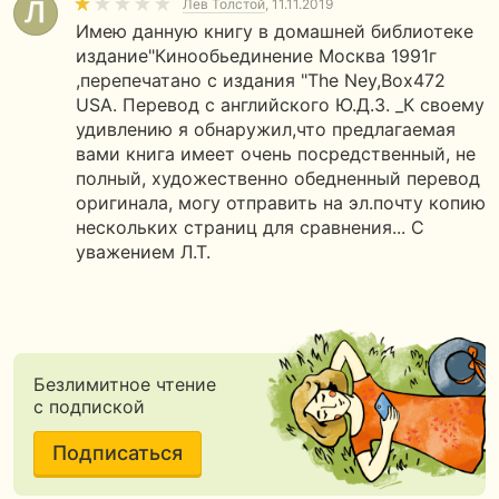
Лев Толстой
, 11.11.2019
Имею данную книгу в домашней библиотеке
издание"Кинообьединение Москва 1991г
,перепечатано с издания "The Ney,Box472
USA. Перевод с английского Ю.Д.З. _К своему
удивлению я обнаружил,что предлагаемая
вами книга имеет очень посредственный, не
полный, художественно обедненный перевод
оригинала, могу отправить на эл.почту копию
нескольких страниц для сравнения... С
уважением Л.Т.
Безлимитное чтение
с подпиской
Подписаться