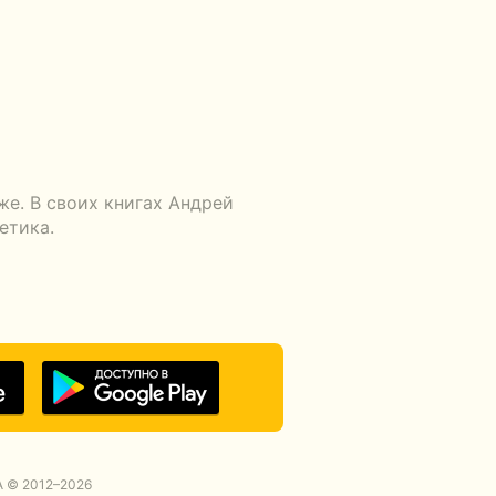
же. В своих книгах Андрей
етика.
 © 2012–2026