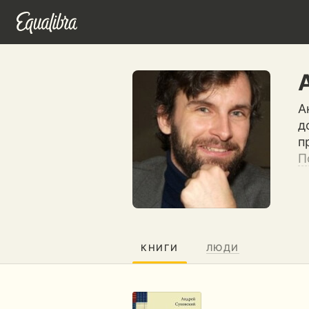
А
д
п
П
КНИГИ
ЛЮДИ