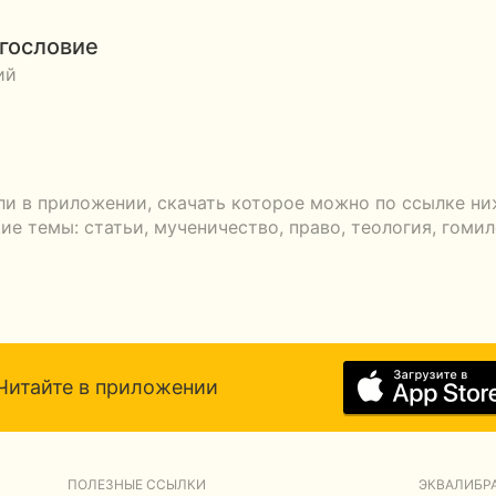
гословие
й
ли в приложении, скачать которое можно по ссылке ни
 темы: статьи, мученичество, право, теология, гомил
Читайте в приложении
ПОЛЕЗНЫЕ ССЫЛКИ
ЭКВАЛИБРА