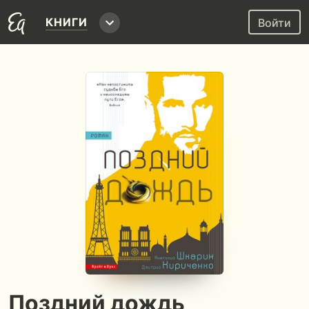
КНИГИ
Войти
Поздний дождь