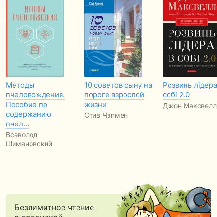
Методы
10 советов сыну на
Розвинь лідера
пчеловождения.
пороге взрослой
собі 2.0
Пособие по
жизни
Джон Максвелл
содержанию
Стив Чэпмен
пчел…
Всеволод
Шимановский
Безлимитное чтение