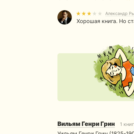
Александр Р
Хорошая книга. Но ст
Вильям Генри Грин
1 кни
Уильям Генри Грин (1825-19