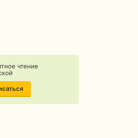
тное чтение
ской
исаться