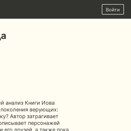
Войти
да
ый анализ Книги Иова
е поколения верующих:
ку? Автор затрагивает
 описывает персонажей
и его друзей, а также пока…