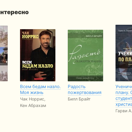
интересно
Всем бедам назло.
Радость
Ученич
Моя жизнь
пожертвования
плану.
студен
Чак Норрис,
Билл Брайт
христи
Кен Абрахам
Гарви А