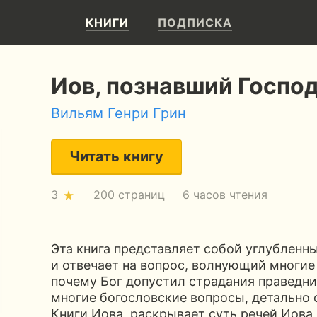
КНИГИ
ПОДПИСКА
Иов, познавший Госпо
Вильям Генри Грин
Читать книгу
3
200 страниц
6 часов чтения
Эта книга представляет собой углубленн
и отвечает на вопрос, волнующий многи
почему Бог допустил страдания праведни
многие богословские вопросы, детально
Книги Иова, раскрывает суть речей Иова 