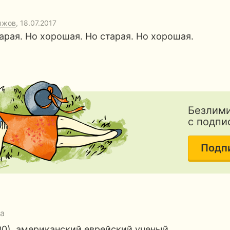
ыжов
, 18.07.2017
арая. Но хорошая. Но старая. Но хорошая.
Безлими
с подпи
Подп
га
00), американский еврейский ученый.