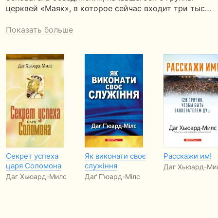
церквей «Маяк», в которое сейчас входит три тыс…
Показать больше
Секрет успеха
Як виконати своє
Расскажи им!
царя Соломона
служіння
Даг Хьюард-Ми
Даг Хьюард-Милс
Даґ Г’юард-Мілс