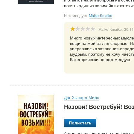
понять один из величайших катехи
Рекомендует
Maike Kmaike
Maike Kmaike
, 30.1
Много новых интересных мыслей
вещи на мой взгляд спорные. Но
уперевшись в заявления опреде
мудрым, поэтому не хочу наесть
Категорически не рекомендую
Даг Хьюард-Милс
Назови! Востребуй! Во
Полистать
Автор последовательно проводит ч