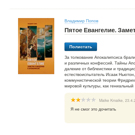
Владимир Попов
Пятое Евангелие. Заме
Полистать
За толкование Апокалипсиса брали
и различных конфессий. Тайны Апо
далекие от библеистики и традици
естествоиспытатель Исаак Ньютон
коммунистической теории Фридрих 
мировой культуры, как гениальный
Maike Kmaike
, 23.4
Я не смог это дочитать