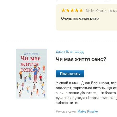
Maike Kmaike
, 29.5
Очень полезная книга
Джон Бланшард
Чи має життя сенс?
Полистать
У своїй книжці Джон Бланшард, всес
апологет, торкається питань, що ст
значно легше дізнатися, ніж багато
сучасних підходах і торкається вищ
змінює життя.
Рекомендует
Maike Kmaike