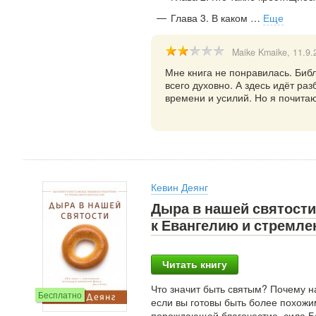
Глава 3. В каком
…
Еще
Maike Kmaike
, 11.9
Мне книга не понравилась. Библ
всего духовно. А здесь идёт ра
времени и усилий. Но я почита
Кевин Деянг
Дыра в нашей святости
к Евангелию и стремле
Читать книгу
Что значит быть святым? Почему на
Бесплатно
если вы готовы быть более похожим
порождающей благочестие, сила Бо