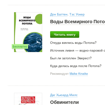
Дон Баттен
,
Тэс Уокер
Воды Всемирного Пото
Читать книгу
Откуда взялись воды Потопа?
Бесплатно
Источник ливня — водно-паровой 
Был ли затоплен Эверест?
Куда делась вода после Потопа?
Рекомендует
Maike Kmaike
Даг Хьюард-Милс
Обвинители