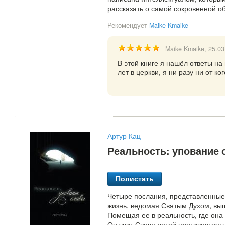
рассказать о самой сокровенной о
Рекомендует
Maike Kmaike
Maike Kmaike
, 25.0
В этой книге я нашёл ответы на
лет в церкви, я ни разу ни от ко
Артур Кац
Реальность: упование
Полистать
Четыре послания, представленные 
жизнь, ведомая Святым Духом, вы
Помещая ее в реальность, где она
Он учит Своих детей противостоят