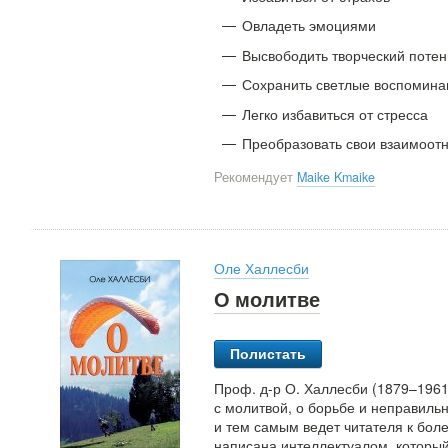
Овладеть эмоциями
Высвободить творческий поте
Сохранить светлые воспомина
Легко избавиться от стресса
Преобразовать свои взаимоот
Рекомендует
Maike Kmaike
Оле Халлесби
О молитве
Полистать
Проф. д-р О. Халлесби (1879–1961
с молитвой, о борьбе и неправиль
и тем самым ведет читателя к бол
написана интеллектуалом, который