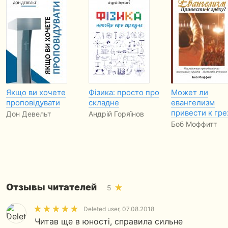
Якщо ви хочете
Фізика: просто про
Может ли
проповідувати
складне
евангелизм
привести к гре
Дон Девельт
Андрій Горяїнов
Боб Моффитт
Отзывы читателей
5
Deleted user
, 07.08.2018
Читав ще в юності, справила сильне