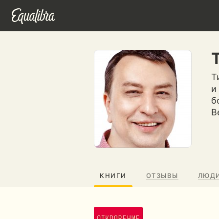
Т
и
б
В
КНИГИ
ОТЗЫВЫ
ЛЮД