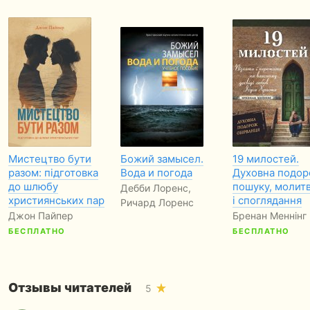
Мистецтво бути
Божий замысел.
19 милостей.
разом: підготовка
Вода и погода
Духовна подо
до шлюбу
пошуку, молит
Дебби Лоренс,
християнських пар
і споглядання
Ричард Лоренс
Джон Пайпер
Бренан Меннінг
БЕСПЛАТНО
БЕСПЛАТНО
Отзывы читателей
5