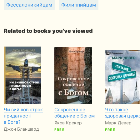
Фессалоникийцам
Филиппийцам
Related to books you've viewed
Чи вийшов строк
Сокровенное
Что такое
придатності
общение с Богом
здоровая церк
в Бога?
Яков Крекер
Марк Девер
Джон Бланшард
FREE
FREE