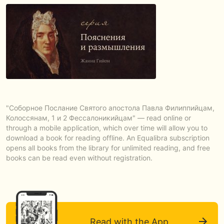
"Соборное Послание Святого апостола Павла Филиппийцам,
Колоссянам, 1 и 2 Фессалоникийцам" — read online or
through a mobile application, which over time will allow you to
download a book for reading offline. An Equalibra subscription
opens all books from the library for unlimited reading, and free
books can be read even without registration.
Read with the App