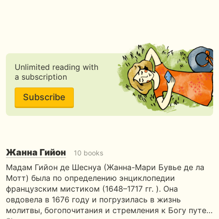
Unlimited reading with
a subscription
Subscribe
Жанна Гийон
10 books
Мадам Гийон де Шеснуа (Жанна-Мари Бувье де ла
Мотт) была по определению энциклопедии
французским мистиком (1648–1717 гг. ). Она
овдовела в 1676 году и погрузилась в жизнь
молитвы, богопочитания и стремления к Богу путе…