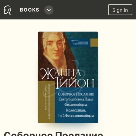
BOOKS
Sign in
Соборное Послание