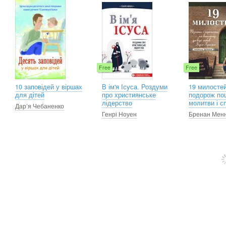
Free
Free
10 заповідей у віршах
В ім'я Ісуса. Роздуми
19 милосте
для дітей
про християнське
подорож по
лідерство
молитви і с
Дар’я Чебаненко
Генрі Ноуен
Бренан Менн