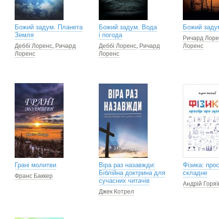
Божий задум. Планета
Божий задум. Вода
Божий задум
Земля
і погода
Ричард Лоре
Деббі Лоренс
,
Ричард
Деббі Лоренс
,
Ричард
Лоренс
Лоренс
Лоренс
Грані молитви
Віра раз назавжди:
Фізика: про
Біблійна доктрина для
складне
Франс Баккер
сучасних читачів
Андрій Горяї
Джек Котрел