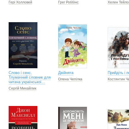
Гері Холловей
Грег Роббінс
Хелен Тейло
Слово і сенс.
Двійнята
Прийдіть і 
Тлумачний словник для
Олена Чепілка
Костянтин Ч
читача української…
Сергій Михайлик