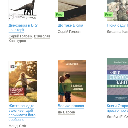
Free
Free
Динозаври в Біблії
Що таке Біблія
Пісня саду 
і в історії
Сергій Головін
Джоанна Кан
Сергій Головін
,
В’ячєслав
Хачатурян
Життя занадто
Велика різниця
Книги Старо
важливе, щоб
просто про 
Дік Барсен
сприймати його
Джеймс Е. С
серйозно
Менді Сміт