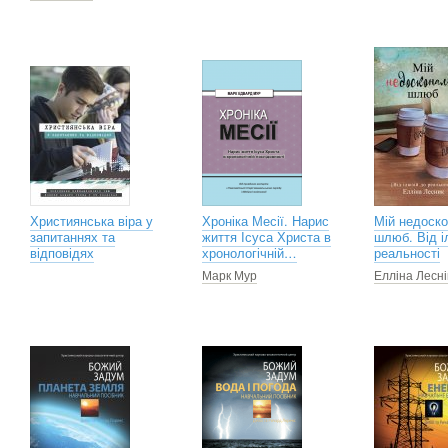
Християнська віра у
Хроніка Месії. Нарис
Мій недоск
запитаннях та
життя Ісуса Христа в
шлюб. Від і
відповідях
хронологічній…
реальності
Марк Мур
Елліна Лесні