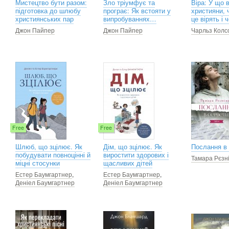
Мистецтво бути разом:
Зло тріумфує та
Віра: У що 
підготовка до шлюбу
програє: Як встояти у
християни, 
християнських пар
випробуваннях…
це вірять і
Джон Пайпер
Джон Пайпер
Чарльз Колс
Free
Free
Шлюб, що зцілює. Як
Дім, що зцілює. Як
Послання в 
побудувати повноцінні й
виростити здорових і
Тамара Рєзн
міцні стосунки
щасливих дітей
Естер Баумгартнер
,
Естер Баумгартнер
,
Деніел Баумгартнер
Деніел Баумгартнер