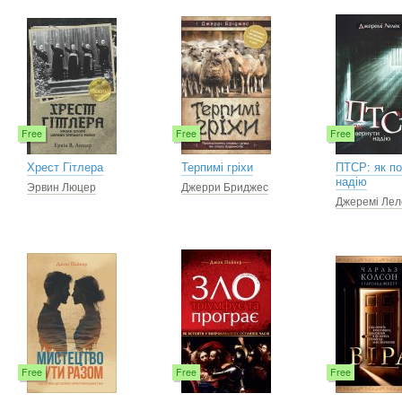
Free
Free
Free
Хрест Гітлера
Терпимі гріхи
ПТСР: як п
надію
Эрвин Люцер
Джерри Бриджес
Джеремі Лел
Free
Free
Free