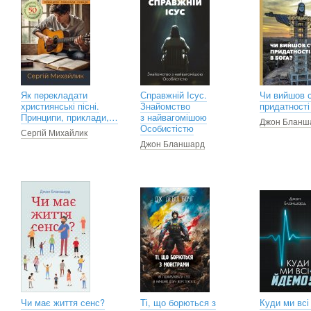
Як перекладати
Справжній Ісус.
Чи вийшов 
християнські пісні.
Знайомство
придатності
Принципи, приклади,…
з найвагомішою
Джон Бланш
Особистістю
Сергій Михайлик
Джон Бланшард
Чи має життя сенс?
Ті, що борються з
Куди ми всі