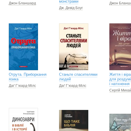
монстрами
Джон Бланшард
Джон Бланш
Дж. Девід Боуг
Отрута. Приборкання
Станьте спасителями
Життя і віра
язика
людей
для роздум
і натхнення
Даґ Г’юард-Мілс
Даґ Г’юард-Мілс
Сергій Миха