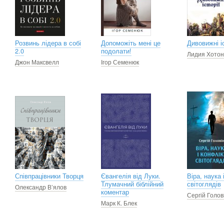
Розвинь лідера в собі
Допоможіть мені це
Дивовижні іс
2.0
подолати!
Лидия Хотон
Джон Максвелл
Ігор Семенюк
Співпрацівники Творця
Євангелія від Луки.
Віра, наука 
Тлумачний біблійний
світоглядів
Олександр В’ялов
коментар
Сергій Голов
Марк К. Блек