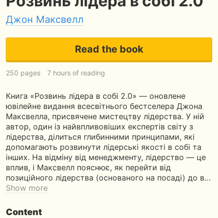
Розвинь лідера в собі 2.0
Джон Максвелл
Read the book
250 pages
7 hours of reading
Книга «Розвинь лідера в собі 2.0» — оновлене
ювілейне видання всесвітнього бестселера Джона
Максвелла, присвячене мистецтву лідерства. У ній
автор, один із найвпливовіших експертів світу з
лідерства, ділиться глибинними принципами, які
допомагають розвинути лідерські якості в собі та
інших. На відміну від менеджменту, лідерство — це
вплив, і Максвелл пояснює, як перейти від
позиційного лідерства (основаного на посаді) до в…
Show more
Content