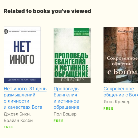
Related to books you've viewed
Нет иного. 31 день
Проповедь
Сокровенное
размышлений
Евангелия
общение с Бог
о личности
и истинное
Яков Крекер
и качествах Бога
обращение
FREE
Джоэл Бики,
Пол Вошер
Брайан Косби
FREE
FREE