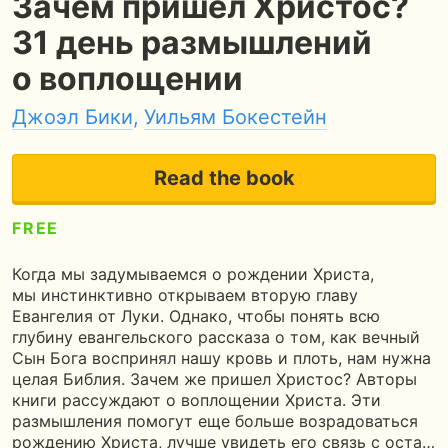
Зачем пришел Христос?
31 день размышлений
о воплощении
Джоэл Бики
,
Уильям Бокестейн
Read the book
FREE
3
120 pages
2 hours of reading
Когда мы задумываемся о рождении Христа,
мы инстинктивно открываем вторую главу
Евангелия от Луки. Однако, чтобы понять всю
глубину евангельского рассказа о том, как вечный
Сын Бога воспринял нашу кровь и плоть, нам нужна
целая Библия. Зачем же пришел Христос? Авторы
книги рассуждают о воплощении Христа. Эти
размышления помогут еще больше возрадоваться
рождению Христа, лучше увидеть его связь с оста…