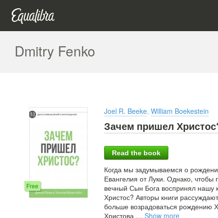
Dmitry Fenko
Joel R. Beeke
,
William Boekestein
Зачем пришел Христос
Read the book
Когда мы задумываемся о рождении
Евангелия от Луки. Однако, чтобы п
Free
вечный Сын Бога воспринял нашу к
Христос? Авторы книги рассуждаю
больше возрадоваться рождению Хр
Христова
…
Show more