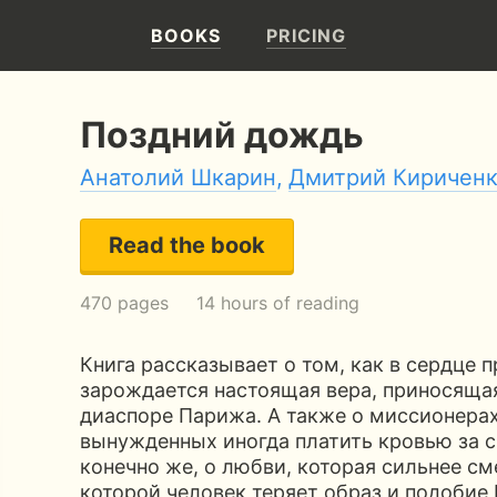
BOOKS
PRICING
Поздний дождь
Анатолий Шкарин
,
Дмитрий Киричен
Read the book
470 pages
14 hours of reading
Книга рассказывает о том, как в сердце 
зарождается настоящая вера, приносящ
диаспоре Парижа. А также о миссионерах
вынужденных иногда платить кровью за с
конечно же, о любви, которая сильнее сме
которой человек теряет образ и подобие