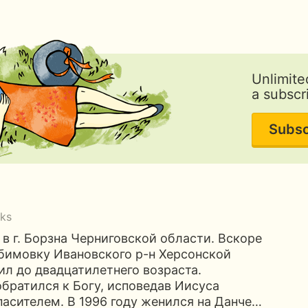
Unlimite
a subscr
Subsc
ks
 в г. Борзна Черниговской области. Вскоре
юбимовку Ивановского р-н Херсонской
ил до двадцатилетнего возраста.
обратился к Богу, исповедав Иисуса
асителем. В 1996 году женился на Данче…