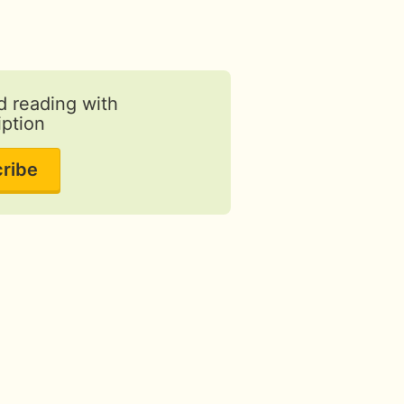
d reading with
iption
ribe