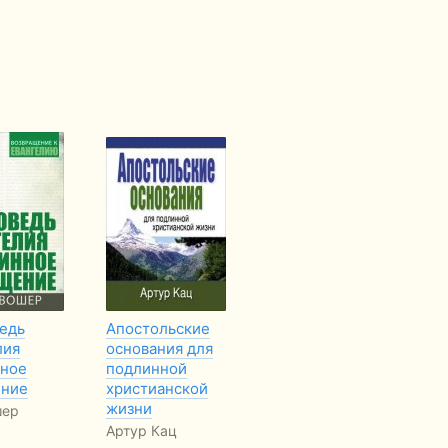
едь
Апостольские
Поиск
Хо
лия
основания для
Нэнси Моузер
Ни
нное
подлинной
Во
ние
христианской
жизни
шер
Артур Кац