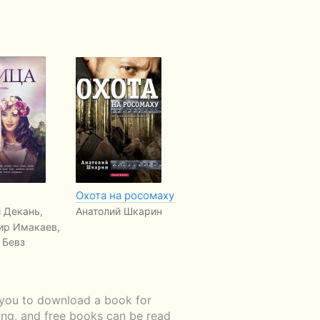
Охота на росомаху
Планета блох
Кт
 Декань,
Анатолий Шкарин
Анатолий Шкарин
Ан
ир Имакаев,
 Бевз
 you to download a book for
ding, and free books can be read