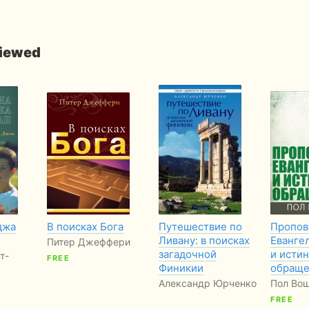
viewed
джа
В поисках Бога
Путешествие по
Пропов
Ливану: в поисках
Еванге
Питер Джеффери
загадочной
и исти
т-
FREE
Финикии
обраще
Александр Юрченко
Пол Во
FREE