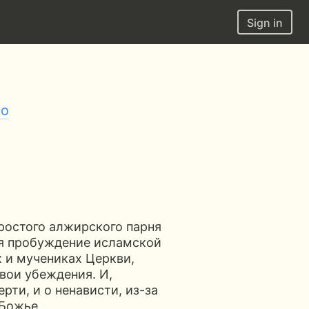
Sign in
ко
простого алжирского парня
ая пробуждение исламской
 и мучениках Церкви,
вои убеждения. И,
рти, и о ненависти, из-за
 Божье.