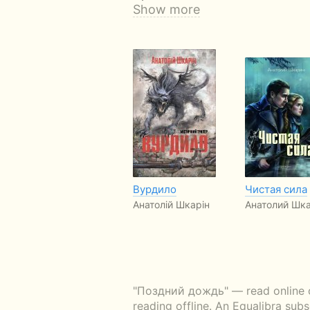
Show more
Вурдило
Чистая сила
Анатолій Шкарін
Анатолий Шк
"Поздний дождь" — read online or
reading offline. An Equalibra sub