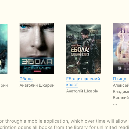
Эбола
Ебола: шалений
Птица
квест
арин
Анатолий Шкарин
Алексей
Анатолій Шкарін
Владим
Виталий
...
 through a mobile application, which over time will allow
scription opens all books from the library for unlimited rea